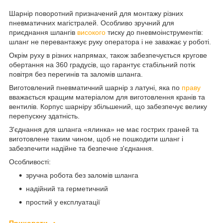
Шарнір поворотний призначений для монтажу різних
пневматичних магістралей. Особливо зручний для
приєднання шлангів
високого
тиску до пневмоінструментів:
шланг не перевантажує руку оператора і не заважає у роботі.
Окрім руху в різних напрямах, також забезпечується кругове
обертання на 360 градусів, що гарантує стабільний потік
повітря без перегинів та заломів шланга.
Виготовлений пневматичний шарнір з латуні, яка по
праву
вважається кращим матеріалом для виготовлення кранів та
вентилів. Корпус шарніру збільшений, що забезпечує велику
перепускну здатність.
З'єднання для шланга «ялинка» не має гострих граней та
виготовлене таким чином, щоб не пошкодити шланг і
забезпечити надійне та безпечне з'єднання.
Особливості:
зручна робота без заломів шланга
надійний та герметичний
простий у експлуатації
Приховати