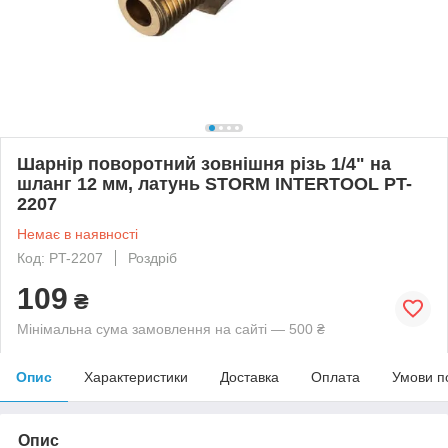
Шарнір поворотний зовнішня різь 1/4" на
шланг 12 мм, латунь STORM INTERTOOL PT-
2207
Немає в наявності
Код: PT-2207
Роздріб
109
₴
Мінімальна сума замовлення на сайті — 500 ₴
Опис
Характеристики
Доставка
Оплата
Умови п
Опис