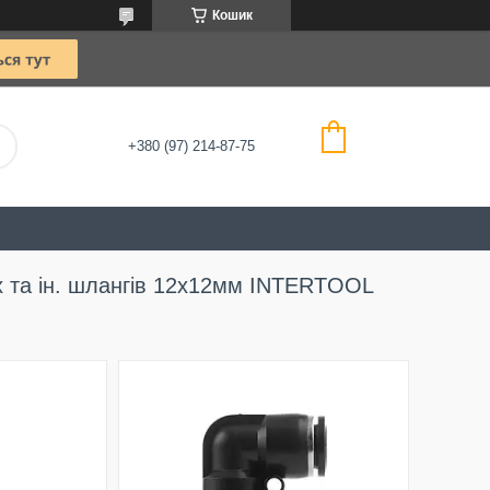
Кошик
+380 (97) 214-87-75
х та ін. шлангів 12х12мм INTERTOOL