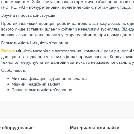
пневмосистем. Забезпечує повністю герметичне з'єднання різних 
(PU, PE, PA) - поліуретанових, поліетиленових, поліамідних тощо.
Зручна і проста конструкція
Простий і швидкий принцип роботи цангового затиску дозволяє од
всього лише вставити шланг у фітинг з невеликим зусиллям. Від'є
кнопку-кільце навколо шланга у сторону фітинга, при цьому цанга 
Герметичність і міцність з'єднання
Висока
міцність матеріалів виготовлення, компактні розміри, якісні
дані цангові з'єднання у різних сферах промисловості. Корпус вик
технополімеру, зубчатий цанговий затискач з нержавіючої сталі, а 
Особливості:
Миттєва фіксація і від'єднання шланга
Міцний і надійний захват
Повна герметичність з'єднання
 оборудование
Материалы для пайки