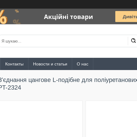
Контакты
Новости и статьи
О нас
З'єднання цангове L-подібне для поліуретанови
PT-2324