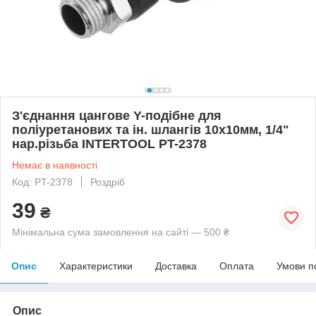
З'єднання цангове Y-подібне для
поліуретанових та ін. шлангів 10х10мм, 1/4"
нар.різьба INTERTOOL PT-2378
Немає в наявності
Код: PT-2378
Роздріб
39
₴
Мінімальна сума замовлення на сайті — 500 ₴
Опис
Характеристики
Доставка
Оплата
Умови п
Опис