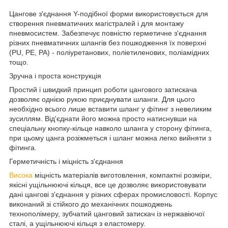
Цангове з'єднання Y-подібної форми використовується для
створення пневматичних магістралей і для монтажу
пневмосистем. Забезпечує повністю герметичне з'єднання
різних пневматичних шлангів без пошкодження їх поверхні
(PU, PE, PA) - поліуретанових, поліетиленових, поліамідних
тощо.
Зручна і проста конструкція
Простий і швидкий принцип роботи цангового затискача
дозволяє однією рукою приєднувати шланги. Для цього
необхідно всього лише вставити шланг у фітинг з невеликим
зусиллям. Від'єднати його можна просто натиснувши на
спеціальну кнопку-кільце навколо шланга у сторону фітинга,
при цьому цанга розіжметься і шланг можна легко вийняти з
фітинга.
Герметичність і міцність з'єднання
Висока
міцність матеріалів виготовлення, компактні розміри,
якісні ущільнюючі кільця, все це дозволяє використовувати
дані цангові з'єднання у різних сферах промисловості. Корпус
виконаний зі стійкого до механічних пошкоджень
технополімеру, зубчатий цанговий затискач із нержавіючої
сталі, а ущільнюючі кільця з еластомеру.