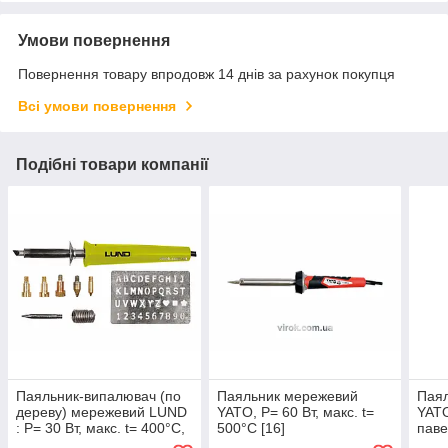
Умови повернення
Повернення товару впродовж 14 днів за рахунок покупця
Всі умови повернення
Подібні товари компанії
Паяльник-випалювач (по
Паяльник мережевий
Паял
дереву) мережевий LUND
YATO, P= 60 Вт, макс. t=
YATO
: P= 30 Вт, макс. t= 400°C,
500°C [16]
паве
з наконечниками, 11 елем.
18-6