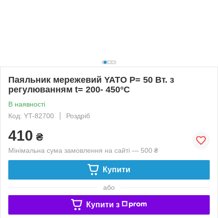
Паяльник мережевий YATO P= 50 Вт. з
регулюванням t= 200- 450°С
В наявності
Код: YT-82700
Роздріб
410
₴
Мінімальна сума замовлення на сайті — 500 ₴
Купити
або
Купити з