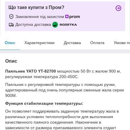
Що таке купити з Пром?
Замовлення під захистом
Доступна доставка
Опис
Характеристики
Доставка
Оплата
Умови п
Опис
Паяльник YATO YT-82700
мощностью 50 Вт с жалом 900 м,
регулируемая температура 200-450С.
Паяльник с регулировкой температуры с помощью ручки,
адаптированный под очень популярные сменные жала серии
900М.
Функция стабилизации температуры:
Он позволяет поддерживать заданную температуру жала в
различных условиях теплопотребности для выполнения
качественного паяного соединения. Наконечник в
зависимости от размера припаиваемого элемента отдает