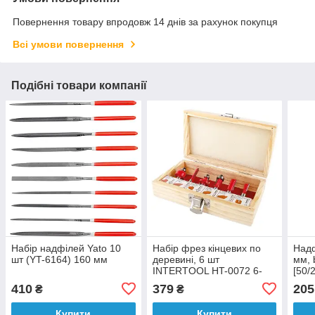
Повернення товару впродовж 14 днів за рахунок покупця
Всі умови повернення
Подібні товари компанії
Набір надфілей Yato 10
Набір фрез кінцевих по
Надф
шт (YT-6164) 160 мм
деревині, 6 шт
мм, 
INTERTOOL HT-0072 6-
[50/
22,2 мм
410
379
205
₴
₴
Купити
Купити