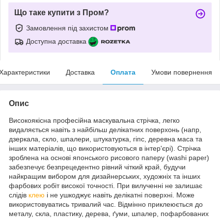
Що таке купити з Пром?
Замовлення під захистом
Доступна доставка
Характеристики
Доставка
Оплата
Умови повернення
Опис
Високоякісна професійна маскувальна стрічка, легко
видаляється навіть з найбільш делікатних поверхонь (напр,
дзеркала, скло, шпалери, штукатурка, гіпс, деревна маса та
інших матеріалів, що використовуються в інтер'єрі). Стрічка
зроблена на основі японського рисового паперу (washi рареr)
забезпечує безпрецедентно рівний чіткий край, будучи
найкращим вибором для дизайнерських, художніх та інших
фарбових робіт високої точності. При вилученні не залишає
слідів
клею
і не ушкоджує навіть делікатні поверхні. Може
використовуватись тривалий час. Відмінно приклеюється до
металу, скла, пластику, дерева, ґуми, шпалер, пофарбованих