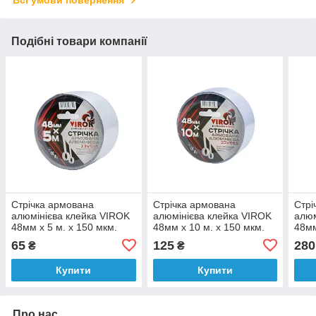
Всі умови повернення
Подібні товари компанії
Стрічка армована
Стрічка армована
Стрі
алюмінієва клейка VIROK
алюмінієва клейка VIROK
алюм
48мм х 5 м. х 150 мкм.
48мм х 10 м. х 150 мкм.
48мм
[66]
[72]
[36]
65
125
280
₴
₴
Купити
Купити
Про нас