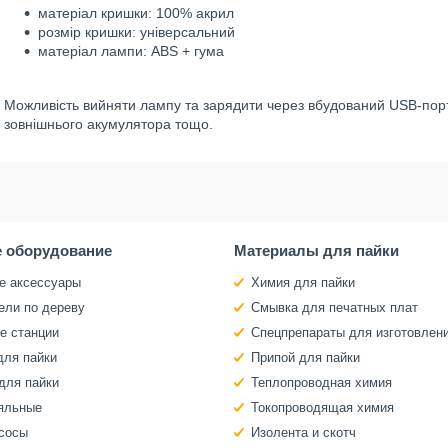
матеріал кришки: 100% акрил
розмір кришки: універсальний
матеріал лампи: ABS + гума
Можливість вийняти лампу та зарядити через вбудований USB-порт
зовнішнього акумулятора тощо.
 оборудование
Материалы для пайки
е аксессуары
Химия для пайки
ели по дереву
Смывка для печатных плат
е станции
Спецпрепараты для изготовлен
для пайки
Припой для пайки
для пайки
Теплопроводная химия
яльные
Токопроводящая химия
сосы
Изолента и скотч