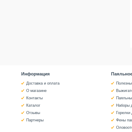
Информация
Паяльное
Доставка и оплата
Полезны
О магазине
Выжигат
Контакты
Паяльны
Каталог
Наборы 
Отзывы
Горелки 
Партнеры
Фены па
Оловоот