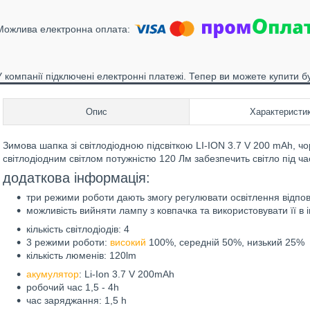
У компанії підключені електронні платежі. Тепер ви можете купити б
Опис
Характеристи
Зимова шапка зі світлодіодною підсвіткою LI-ION 3.7 V 200 mAh, 
світлодіодним світлом потужністю 120 Лм забезпечить світло під ча
додаткова інформація:
три режими роботи дають змогу регулювати освітлення відпові
можливість вийняти лампу з ковпачка та використовувати її в 
кількість світлодіодів: 4
3 режими роботи:
високий
100%, середній 50%, низький 25%
кількість люменів: 120lm
акумулятор
: Li-Ion 3.7 V 200mAh
робочий час 1,5 - 4h
час заряджання: 1,5 h