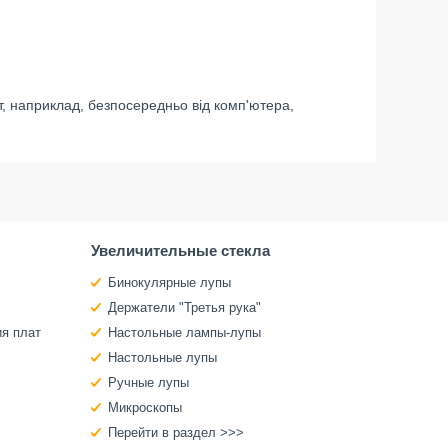
, наприклад, безпосередньо від комп'ютера,
Увеличительные стекла
Бинокулярные лупы
Держатели "Третья рука"
ия плат
Настольные лампы-лупы
Настольные лупы
Ручные лупы
Микроскопы
Перейти в раздел >>>