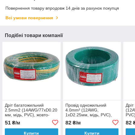
Повернення товару впродовж 14 днів за рахунок покупця
Всі умови повернення
Подібні товари компанії
Дріт багатожильний
Провід одножильний
Дріт
2.5mm2 (14AWG/77xD0.20
4.0mm² (12AWG,
(12A
мм, мідь, PVC), жовто-
1xD2.25мм, мідь, PVC),
PVC)
зелений, 1 м
зелений, 1м
51
82
82
₴/м
₴/м
₴
Купити
Купити