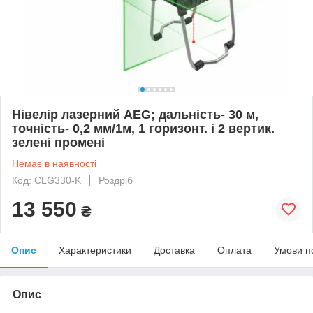
Нівелір лазерний AEG; дальність- 30 м,
точність- 0,2 мм/1м, 1 горизонт. і 2 вертик.
зелені промені
Немає в наявності
Код: CLG330-K
Роздріб
13 550
₴
Опис
Характеристики
Доставка
Оплата
Умови п
Опис