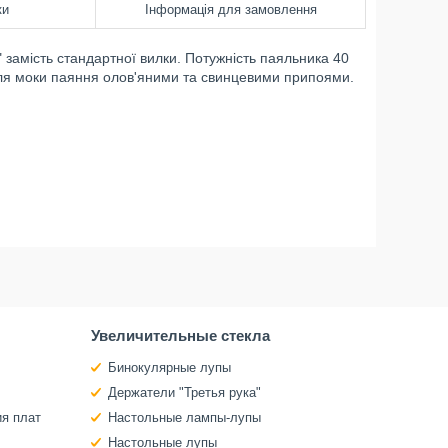
ки
Інформація для замовлення
замість стандартної вилки. Потужність паяльника 40
ля моки паяння олов'яними та свинцевими припоями.
Увеличительные стекла
Бинокулярные лупы
Держатели "Третья рука"
ия плат
Настольные лампы-лупы
Настольные лупы