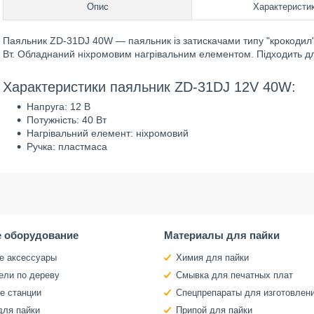
Опис
Характеристи
Паяльник ZD-31DJ 40W — паяльник із затискачами типу "крокодил" 
Вт. Обладнаний ніхромовим нагрівальним елементом. Підходить д
Характеристики паяльник ZD-31DJ 12V 40W:
Напруга: 12 В
Потужність: 40 Вт
Нагрівальний елемент: ніхромовий
Ручка: пластмаса
 оборудование
Материалы для пайки
е аксессуары
Химия для пайки
ели по дереву
Смывка для печатных плат
е станции
Спецпрепараты для изготовлен
для пайки
Припой для пайки