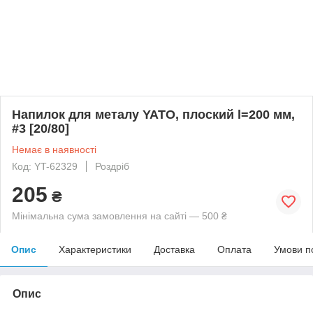
Напилок для металу YATO, плоский l=200 мм,
#3 [20/80]
Немає в наявності
Код: YT-62329
Роздріб
205
₴
Мінімальна сума замовлення на сайті — 500 ₴
Опис
Характеристики
Доставка
Оплата
Умови п
Опис