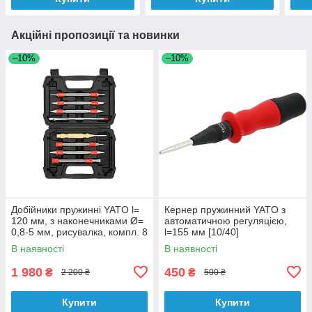
Акційні пропозиції та новинки
–10%
–10%
Добійники пружинні YATO l=
Кернер пружинний YATO з
120 мм, з наконечниками Ø=
автоматичною регуляцією,
0,8-5 мм, рисувалка, компл. 8
l=155 мм [10/40]
шт. [12]
В наявності
В наявності
1 980
450
₴
₴
2 200 ₴
500 ₴
Купити
Купити