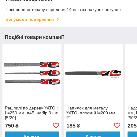
Повернення товару впродовж 14 днів за рахунок покупця
Всі умови повернення
Подібні товари компанії
Рашпилі по дереву YATO :
Напилок для металу
Надф
L=250 мм, #45, набір 3 шт.
YATO, плоский l=200 мм,
мм, 
[5/20]
#1
[50/
750
185
205
₴
₴
Купити
Купити