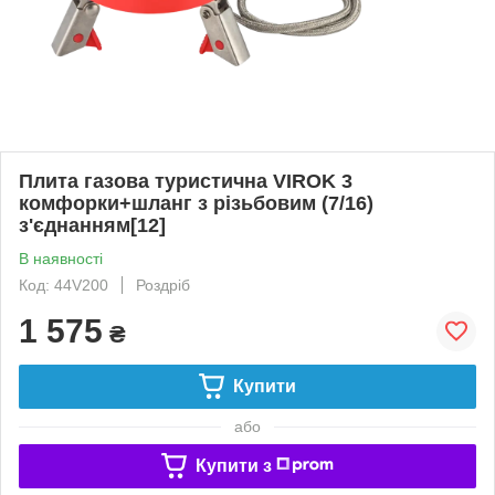
Плита газова туристична VIROK 3
комфорки+шланг з різьбовим (7/16)
з'єднанням[12]
В наявності
Код: 44V200
Роздріб
1 575
₴
Купити
або
Купити з