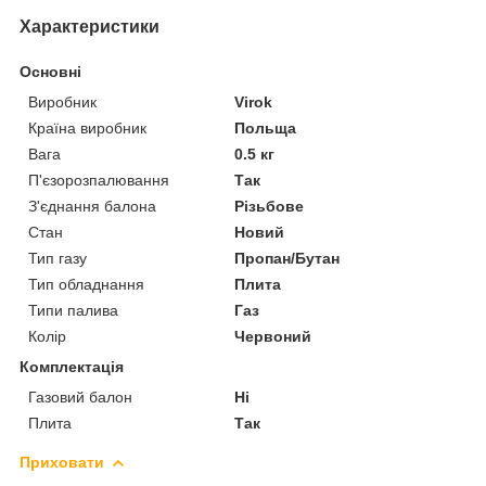
Характеристики
Основні
Виробник
Virok
Країна виробник
Польща
Вага
0.5 кг
П'єзорозпалювання
Так
З'єднання балона
Різьбове
Стан
Новий
Тип газу
Пропан/Бутан
Тип обладнання
Плита
Типи палива
Газ
Колір
Червоний
Комплектація
Газовий балон
Ні
Плита
Так
Приховати