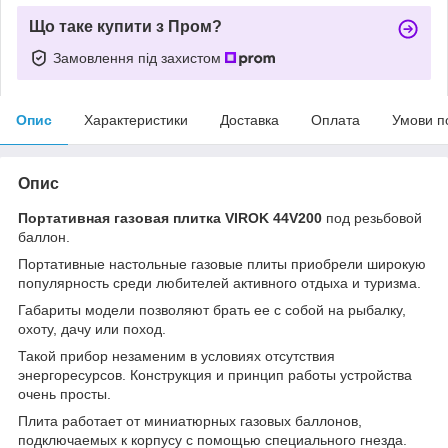
Що таке купити з Пром?
Замовлення під захистом
Опис
Характеристики
Доставка
Оплата
Умови п
Опис
Портативная газовая плитка VIROK 44V200
под резьбовой
баллон.
Портативные настольные газовые плиты приобрели широкую
популярность среди любителей активного отдыха и туризма.
Габариты модели позволяют брать ее с собой на рыбалку,
охоту, дачу или поход.
Такой прибор незаменим в условиях отсутствия
энергоресурсов. Конструкция и принцип работы устройства
очень просты.
Плита работает от миниатюрных газовых баллонов,
подключаемых к корпусу с помощью специального гнезда.