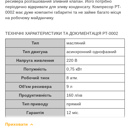
ресивера розташований зливний клапан. Його потрібно
періодично відкривати для зливу конденсату. Компресор PT-
0002 має дуже компактні габаритні та не займе багато місця
на робочому майданчику.
ТЕХНІЧНІ ХАРАКТЕРИСТИКИ ТА ДОКУМЕНТАЦІЯ PT-0002
Тип
масляний
Тип двигуна
асинхронний однофазний
Напруга живлення
220 В
Потужність
0,75 кВт
Робочий тиск
8 атм.
Об'єм ресивера
9 л
Продуктивність
160 л/хв
Тип приводу
прямий
Гарантія
12 міс.
Приховати