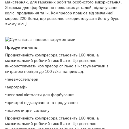
майстернях, для гаражних робіт та особистого використання.
Зокрема для фарбування невеликих деталей, підкачування
коліс, продування та ін. Компресор працює від звичайної
мережі 220 Вольт, що дозволяє використовувати його у будь-
якому місці.
Продуктивність
Продуктивність компресора становить 160 л/хв, а
максимальний робочий тиск 8 атм. Це дозволяє
використовувати компресор спільно з інструментами з
витратою повітря до 100 л/хв, наприклад:
•пневмостеплери
•аерографи
•невеликі пістолети для фарбування
•пристрої підкачування та продування
•пістолети для силікону
Продуктивність компресора становить 160 л/хв, а
максимальний робочий тиск 8 атм. Це дозволяє
використовувати компресор спільно з інструментами: