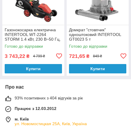
Газонокосарка електрична
Домкрат "стовпчик"
INTERTOOL WT-2264
одноштоковий INTERTOOL
STORM 1.4 кВт, 230 В~50 Гц,
GT0023 5 т
3300 об/хв, висота зрізу 30-
Готово до відправки
Готово до відправки
80 мм, контейнер 35 літрів,
3 743,22
721,65
₴
₴
4 799 ₴
849 ₴
Купити
Купити
Про нас
93% позитивних з 404 відгуків за рік
Працює з 12.03.2012
м. Київ
ул. Новомостицкая 25А, Київ, Україна