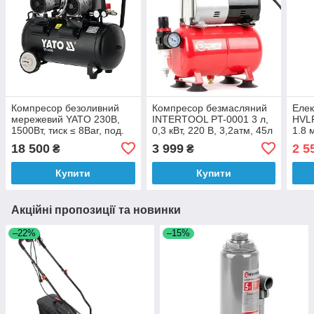
Компресор безоливний
Компресор безмасляний
Елек
мережевий YATO 230В,
INTERTOOL PT-0001 3 л,
HVLP
1500Вт, тиск ≤ 8Bar, под.
0,3 кВт, 220 В, 3,2атм, 45л
1.8 
повітря- 280 л/хв,
/ хв
0.70
18 500
3 999
2 5
₴
₴
ресивер- 50л
INT
Купити
Купити
Акційні пропозиції та новинки
–22%
–15%