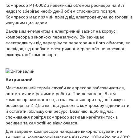
Компресор PT-0002 з невеликим об'ємом ресивера на 9 л
надовго зберігає необхідний об'єм стисненого повітря.
Компресор має прямий привід від електродвигуна до голови із
чавунним циліндром.
Важливим елементом є електричний захист на корпусі
компресора з кнопкою перезапуску. Він захищає
електродвигун від перегріву та перегорання його обмоток, як
наслідок, від проблем електричної мережі або неналежної
експлуатації компресора.
Витривалий
Максимальний термін служби компресора забезпечується,
автоматичним режимом роботи. При досягненні 8 атм
компресор вимикається, а включається при падінні тиску в
ресивері на 2-2,5 атм., що дозволяє компресору відпочивати
й остигати, збільшуючи ресурс. Важливо, щоб під час
споживання повітря компресор встигав нагнітати тиск в
ресивер та самостійно відключався.
Для заправки компресора найкраще використовувати, не
змішуючи, компресорні мастила в'язкістю 100мм2/с при 40°C,