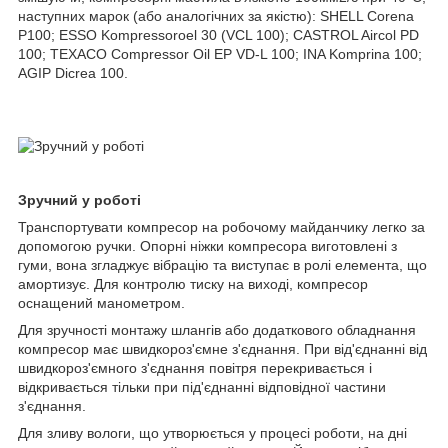
наступних марок (або аналогічних за якістю): SHELL Corena
P100; ESSO Kompressoroel 30 (VCL 100); CASTROL Aircol PD
100; TEXACO Compressor Oil EP VD-L 100; INA Komprina 100;
AGIP Dicrea 100.
Зручний у роботі
Транспортувати компресор на робочому майданчику легко за
допомогою ручки. Опорні ніжки компресора виготовлені з
гуми, вона згладжує вібрацію та виступає в ролі елемента, що
амортизує. Для контролю тиску на виході, компресор
оснащений манометром.
Для зручності монтажу шлангів або додаткового обладнання
компресор має швидкороз'ємне з'єднання. При від'єднанні від
швидкороз'ємного з'єднання повітря перекривається і
відкривається тільки при під'єднанні відповідної частини
з'єднання.
Для зливу вологи, що утворюється у процесі роботи, на дні