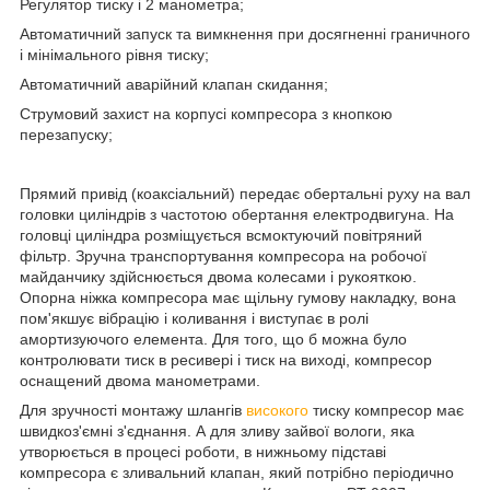
Регулятор тиску і 2 манометра;
Автоматичний запуск та вимкнення при досягненні граничного
і мінімального рівня тиску;
Автоматичний аварійний клапан скидання;
Струмовий захист на корпусі компресора з кнопкою
перезапуску;
Прямий привід (коаксіальний) передає обертальні руху на вал
головки циліндрів з частотою обертання електродвигуна. На
головці циліндра розміщується всмоктуючий повітряний
фільтр. Зручна транспортування компресора на робочої
майданчику здійснюється двома колесами і рукояткою.
Опорна ніжка компресора має щільну гумову накладку, вона
пом'якшує вібрацію і коливання і виступає в ролі
амортизуючого елемента. Для того, що б можна було
контролювати тиск в ресивері і тиск на виході, компресор
оснащений двома манометрами.
Для зручності монтажу шлангів
високого
тиску компресор має
швидкоз'ємні з'єднання. А для зливу зайвої вологи, яка
утворюється в процесі роботи, в нижньому підставі
компресора є зливальний клапан, який потрібно періодично