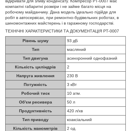
відкривати для зливу конденсату. Компресор PT-0007 має
компактні габаритні розміри і не займе багато місця на
робочому майданчику. Дана модель ідеально підійде для
робіт в автосервісах, при ремонтно-будівельних роботах, в
шиномонтажних майстерень і в гаражному господарстві.
ТЕХНІЧНІ ХАРАКТЕРИСТИКИ ТА ДОКУМЕНТАЦІЯ PT-0007
Рівень шуму
93 дБ
Тип
масляний
Тип двигуна
асинхронний однофазний
Кількість циліндрів
2
Напруга живлення
230 В
Потужність
3 кВт
Робочий тиск
10 атм.
Об'єм ресивера
50 л
Продуктивність
420 л/хв
Тип приводу
коаксіальний
Кількість манометрів
2 од.