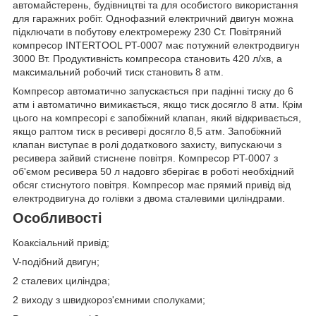
автомайстерень, будівництві та для особистого використання
для гаражних робіт. Однофазний електричний двигун можна
підключати в побутову електромережу 230 Ст. Повітряний
компресор INTERTOOL PT-0007 має потужний електродвигун
3000 Вт. Продуктивність компресора становить 420 л/хв, а
максимальний робочий тиск становить 8 атм.
Компресор автоматично запускається при падінні тиску до 6
атм і автоматично вимикається, якщо тиск досягло 8 атм. Крім
цього на компресорі є запобіжний клапан, який відкривається,
якщо раптом тиск в ресивері досягло 8,5 атм. Запобіжний
клапан виступає в ролі додаткового захисту, випускаючи з
ресивера зайвий стиснене повітря. Компресор PT-0007 з
об'ємом ресивера 50 л надовго зберігає в роботі необхідний
обсяг стиснутого повітря. Компресор має прямий привід від
електродвигуна до голівки з двома сталевими циліндрами.
Особливості
Коаксіальний привід;
V-подібний двигун;
2 сталевих циліндра;
2 виходу з швидкороз'ємними сполуками;