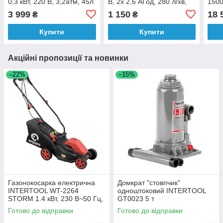
0,3 кВт, 220 В, 3,2атм, 45л
В, 2х 2,6 АГод, 280 л/хв,
1500
/ хв
тиск- 4,10 кПа [36]
пові
3 999
1 150
18 
₴
₴
реси
Купити
Купити
Акційні пропозиції та новинки
–22%
–15%
Газонокосарка електрична
Домкрат "стовпчик"
INTERTOOL WT-2264
одноштоковий INTERTOOL
STORM 1.4 кВт, 230 В~50 Гц,
GT0023 5 т
3300 об/хв, висота зрізу 30-
Готово до відправки
Готово до відправки
80 мм, контейнер 35 літрів,