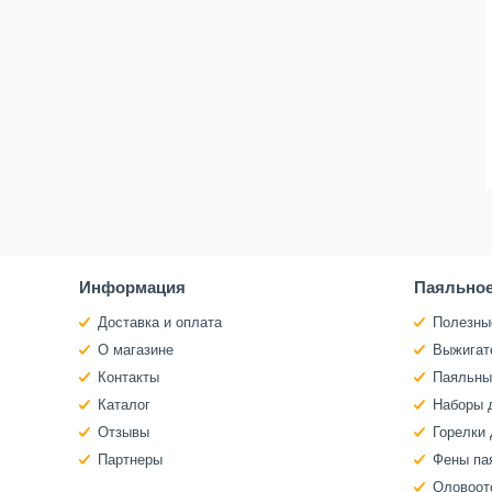
Информация
Паяльное
Доставка и оплата
Полезны
О магазине
Выжигат
Контакты
Паяльны
Каталог
Наборы 
Отзывы
Горелки 
Партнеры
Фены па
Оловоот