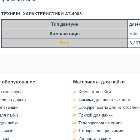
ТЕХНІЧНІ ХАРАКТЕРИСТИКИ AT-4003
Тип двигуна
дизе
Комплектація
кейс
Вага
3,267
 оборудование
Материалы для пайки
е аксессуары
Химия для пайки
ели по дереву
Смывка для печатных плат
е станции
Спецпрепараты для изготовлен
для пайки
Припой для пайки
для пайки
Теплопроводная химия
яльные
Токопроводящая химия
сосы
Изолента и скотч