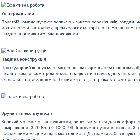
Універсальний
Пристрій комплектується великою кількістю перехідників, завдяки ч
машин, але й вантажівок, промислових моторів та ін. На шлангу в
швидко перемикатися між насадками.
Надійна конструкція
Протиударний корпус манометра разом з армованим шлангом забез
шланга, компресометром можна працювати в важкодоступних місц
скидається натисканням на бічний клапан, а стрілка манометра в
Зручність експлуатації
Великий манометр з показниками, легко зчитується для комфортно
вимірювання: 0-70 Bar і 0-1000 PSI. Інструмент укомплектований 
посадковими місцями під кожен елемент. Два замки забезпечують п
транспортування.