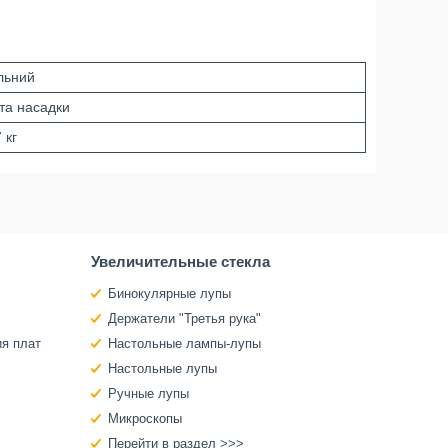
льний
 та насадки
 кг
Увеличительные стекла
Бинокулярные лупы
Держатели "Третья рука"
ия плат
Настольные лампы-лупы
Настольные лупы
Ручные лупы
Микроскопы
Перейти в раздел >>>