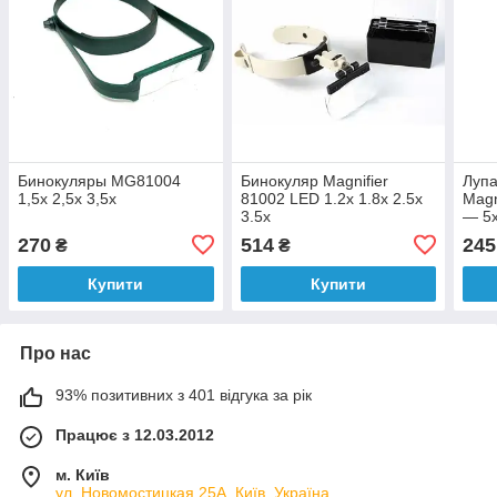
Бинокуляры MG81004
Бинокуляр Magnifier
Лупа
1,5х 2,5x 3,5х
81002 LED 1.2x 1.8x 2.5x
Magn
3.5x
— 5х
270
514
245
₴
₴
Купити
Купити
Про нас
93% позитивних з 401 відгука за рік
Працює з 12.03.2012
м. Київ
ул. Новомостицкая 25А, Київ, Україна