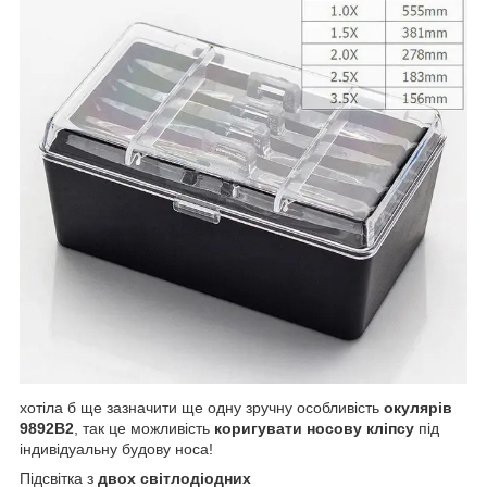
хотіла б ще зазначити ще одну зручну особливість
окулярів
9892B2
, так це можливість
коригувати носову кліпсу
під
індивідуальну будову носа!
Підсвітка з
двох світлодіодних