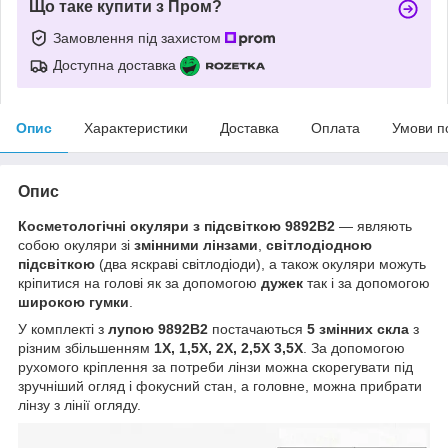
Що таке купити з Пром?
Замовлення під захистом
Доступна доставка
Опис
Характеристики
Доставка
Оплата
Умови п
Опис
Косметологічні окуляри з підсвіткою 9892B2
― являють
собою окуляри зі
змінними лінзами
,
світлодіодною
підсвіткою
(два яскраві світлодіоди), а також окуляри можуть
кріпитися на голові як за допомогою
дужек
так і за допомогою
широкою гумки
.
У комплекті з
лупою
9892B2
постачаються
5 змінних скла
з
різним збільшенням
1Х, 1,5Х, 2Х, 2,5Х 3,5Х
. За допомогою
рухомого кріплення за потреби лінзи можна скорегувати під
зручніший огляд і фокусний стан, а головне, можна прибрати
лінзу з лінії огляду.