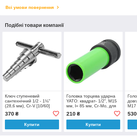
Всі умови повернення
Подібні товари компанії
Ключ ступеневий
Головка торцева ударна
Голо
сантехнічний 1/2 - 1⅛"
YATO: квадрат- 1/2", М15
довг
(28,6 мм), Cr-V [10/60]
мм, l= 85 мм, Cr-Mo, для
М17 
алюмінієвих дисків [5/80]
для 
370
210
530
₴
₴
Купити
Купити