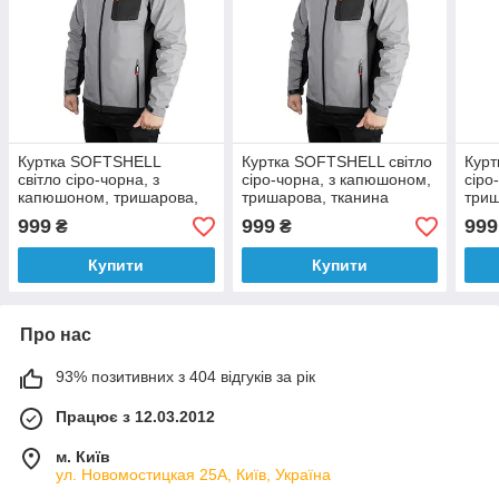
Куртка SOFTSHELL
Куртка SOFTSHELL світло
Курт
світло сіро-чорна, з
сіро-чорна, з капюшоном,
сіро
капюшоном, тришарова,
тришарова, тканина
триш
тканина стрейч 300 GSM
стрейч 300 GSM 100D з
стре
999
999
999
₴
₴
100D з водо-,
водо-,
водо
Купити
Купити
Про нас
93% позитивних з 404 відгуків за рік
Працює з 12.03.2012
м. Київ
ул. Новомостицкая 25А, Київ, Україна