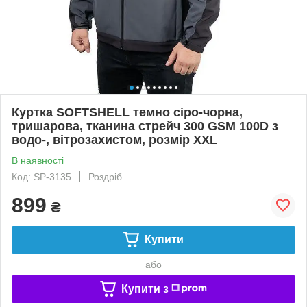
Куртка SOFTSHELL темно сіро-чорна,
тришарова, тканина стрейч 300 GSM 100D з
водо-, вітрозахистом, розмір XXL
В наявності
Код: SP-3135
Роздріб
899
₴
Купити
або
Купити з