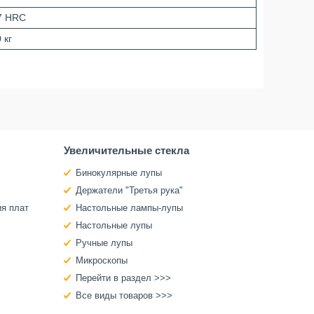
7 HRC
 кг
Увеличительные стекла
Бинокулярные лупы
Держатели "Третья рука"
ия плат
Настольные лампы-лупы
Настольные лупы
Ручные лупы
Микроскопы
Перейти в раздел >>>
Все виды товаров >>>