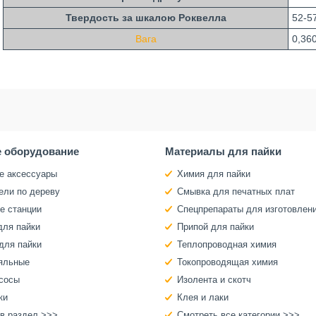
Твердость за шкалою Роквелла
52-5
Вага
0,360
 оборудование
Материалы для пайки
е аксессуары
Химия для пайки
ели по дереву
Смывка для печатных плат
е станции
Спецпрепараты для изготовлен
для пайки
Припой для пайки
для пайки
Теплопроводная химия
яльные
Токопроводящая химия
сосы
Изолента и скотч
ки
Клея и лаки
 в раздел >>>
Смотреть все категории >>>