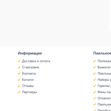
Информация
Паяльное
Доставка и оплата
Полезны
О магазине
Выжигат
Контакты
Паяльны
Каталог
Наборы 
Отзывы
Горелки 
Партнеры
Фены па
Оловоот
Паяльни
Перейти