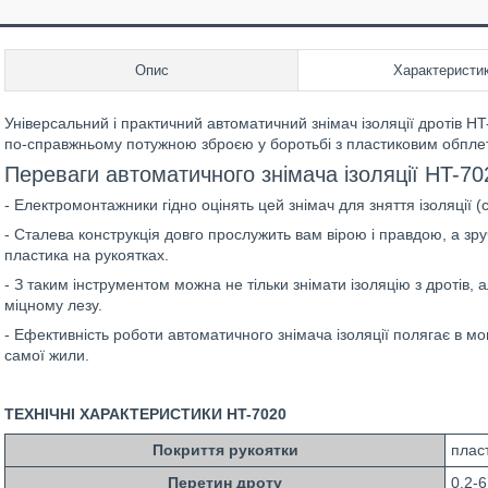
Опис
Характеристи
Універсальний і практичний автоматичний знімач ізоляції дротів H
по-справжньому потужною зброєю у боротьбі з пластиковим обпле
Переваги автоматичного знімача ізоляції HT-70
- Електромонтажники гідно оцінять цей знімач для зняття ізоляції (
- Сталева конструкція довго прослужить вам вірою і правдою, а зру
пластика на рукоятках.
- З таким інструментом можна не тільки знімати ізоляцію з дротів, 
міцному лезу.
- Ефективність роботи автоматичного знімача ізоляції полягає в м
самої жили.
ТЕХНІЧНІ ХАРАКТЕРИСТИКИ HT-7020
Покриття рукоятки
плас
Перетин дроту
0.2-