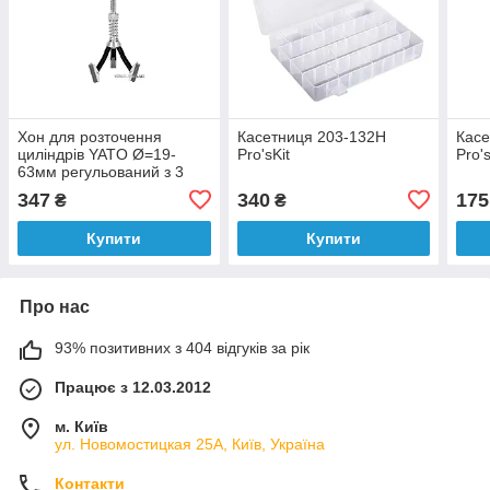
Хон для розточення
Касетниця 203-132H
Касе
циліндрів YATO Ø=19-
Pro'sKit
Pro's
63мм регульований з 3
каменями- 28х6мм,
347
340
175
₴
₴
загальна l=205мм [50]
Купити
Купити
Про нас
93% позитивних з 404 відгуків за рік
Працює з 12.03.2012
м. Київ
ул. Новомостицкая 25А, Київ, Україна
Контакти