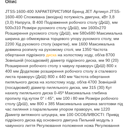
Опис
JTSS-1600-400 ХАРАКТЕРИСТИКИ Бренд JET Артикул JTSS-
1600-400 Споживана (вихідна) потужність двигуна, кВт 3,8
(3,0) Напруга, В 400 Подовження робочого столу (ДхШ), мм
500х310 Розміри рухомого столу (ДхШ), мм 1600х270
Розширення рухомого столу (ДхШ), мм 580х680 Максимальна
ширина до обмежувача торцевого упору рухомого столу, мм
2200 Хід рухомого столу (каретки), мм 1600 Максимальна
довжина розпилу на рухомому столі, мм 1350 Частота
обертання підрізного
диска
на холостому ходу, об/хв 8700
Зовнішній (посадковий) діаметр підрізного диска, мм 90 (20)
Розширення робочого столу з чавуну праворуч (ДхШ) 800 х
400 мм Додаткове розширення робочого столу зі сталевого
листа праворуч (ДхШ) 800 х 440 мм Частота обертання
пиляльного диска на холостому ходу, об/хв 4700 Зовнішній
(посадковий) діаметр пиляльного диска, мм 315 (30) Кут
нахилу пиляльного диска 0-45º Максимальна глибина
пропилу під кутом 0° і 45°, мм 100 і 80 мм Розміри робочого
столу (ДхШ), мм 800 х 385 Максимальна ширина заготовки під
час пиляння з паралельним упором праворуч, мм 1220
Діаметр витяжного штуцера, мм 100 ОСОБЛИВОСТІ: Привід
підрізного диска від основного двигуна Пильний модуль з
чавунного лиття Регулювання положення ножа Регулювання