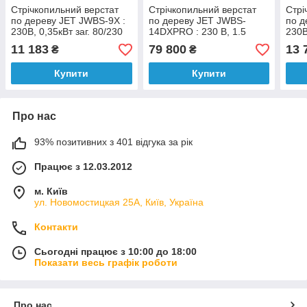
Стрічкопильний верстат
Стрічкопильний верстат
Стрі
по дереву JET JWBS-9X :
по дереву JET JWBS-
по д
230В, 0,35кВт заг. 80/230
14DXPRO : 230 В, 1.5
230В
мм 0-45° полотно 1575х3-
(0,93) кВт; полотно 2667х
мм 0
11 183
79 800
13 
₴
₴
10мм
3-19 мм
10м
Купити
Купити
Про нас
93% позитивних з 401 відгука за рік
Працює з 12.03.2012
м. Київ
ул. Новомостицкая 25А, Київ, Україна
Контакти
Сьогодні працює з 10:00 до 18:00
Показати весь графік роботи
Про нас