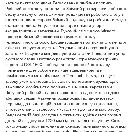
нахилу пилкового диска Регулювання глибини пропилу
Робочий стіл з чавунного лиття Знімний розширювач робочого
столу з чавуну справа Знімний розширювач робочого столу зі
сталевого листа справа Знімний подовжувач робочого столу зі
сталевого листа Регульований паралельний упор з
ексцентриковим затискачем Рухомий стіл з алюмінієвого
профілю Знімний розширювач рухомого столу з
телескопічною опорою Ексцентриковий притиск заготовки для
фіксації на рухомому столі Регульований поздовжній упор
заготовки Висувний кінцевий упор заготовки Поворотний упор
рухомого столу з кутовою розміткою Форматно-розкрійний
верстат JTSS-1600 – обладнання професійного класу,
призначене для роботи не лише з деревиною, а й
ламінованими матеріалами на її основі. Ця модель ще з
заводу укомплектована більшістю допоміжних вузлів, що є
важливою особливістю порівняно з іншими верстатами.
Чавунний робочий стіл розширюється за допомогою однієї
або двох секцій. Чавунний розширювач встановлюється
першим, до нього опційно можна пристиковувати сегмент,
виготовлений зі сталевого листа, який до того ж має опору.
Завдяки такій базі доступна можливість здійснювати розпил
деталей з відступом 1220 мм від паралельного упору. Сама
конструкція упору виконана за схемою, притаманною для всіх
класичних професійних верстатів. Він кріпиться до масивної