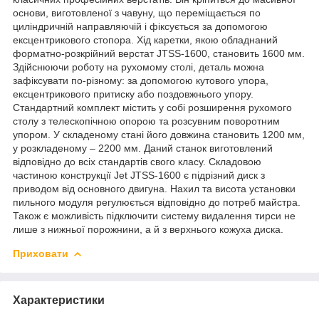
основи, виготовленої з чавуну, що переміщається по
циліндричній направляючій і фіксується за допомогою
ексцентрикового стопора. Хід каретки, якою обладнаний
форматно-розкрійний верстат JTSS-1600, становить 1600 мм.
Здійснюючи роботу на рухомому столі, деталь можна
зафіксувати по-різному: за допомогою кутового упора,
ексцентрикового притиску або поздовжнього упору.
Стандартний комплект містить у собі розширення рухомого
столу з телескопічною опорою та розсувним поворотним
упором. У складеному стані його довжина становить 1200 мм,
у розкладеному – 2200 мм. Даний станок виготовлений
відповідно до всіх стандартів свого класу. Складовою
частиною конструкції Jet JTSS-1600 є підрізний диск з
приводом від основного двигуна. Нахил та висота установки
пильного модуля регулюється відповідно до потреб майстра.
Також є можливість підключити систему видалення тирси не
лише з нижньої порожнини, а й з верхнього кожуха диска.
Приховати
Характеристики