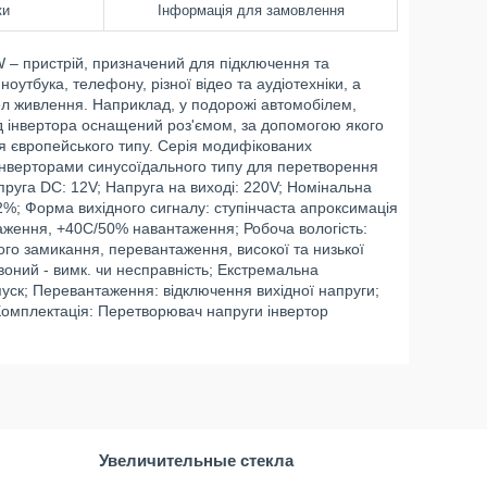
ки
Інформація для замовлення
– пристрій, призначений для підключення та
ноутбука, телефону, різної відео та аудіотехніки, а
л живлення. Наприклад, у подорожі автомобілем,
ихід інвертора оснащений роз'ємом, за допомогою якого
я європейського типу. Серія модифікованих
нверторами синусоїдального типу для перетворення
апруга DC: 12V; Напруга на виході: 220V; Номінальна
±2%; Форма вихідного сигналу: ступінчаста апроксимація
аження, +40C/50% навантаження; Робоча вологість:
кого замикання, перевантаження, високої та низької
рвоний - вимк. чи несправність; Екстремальна
уск; Перевантаження: відключення вихідної напруги;
. Комплектація: Перетворювач напруги інвертор
Увеличительные стекла