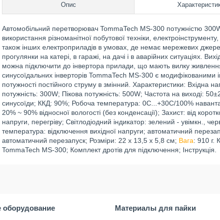
Опис
Характеристи
Автомобільний перетворювач TommaTech MS-300 потужністю 300W 
використання різноманітної побутової техніки, електроінструменту, 
також інших електроприладів в умовах, де немає мережевих джере
прогулянки на катері, в гаражі, на дачі і в аварійних ситуаціях. В
можна підключити до інвертора прилади, що мають вилку живленн
синусоїдальних інверторів TommaTech MS-300 є модифікованими і
потужності постійного струму в змінний. Характеристики: Вхідна н
потужність: 300W; Пікова потужність: 500W; Частота на виході: 50
синусоїди; ККД: 90%; Робоча температура: 0C...+30C/100% навант
20% ~ 90% відносної вологості (без конденсації); Захист: від корот
напруги, перегріву; Світлодіодний індикатор: зелений - увімкн., че
температура: відключення вихідної напруги; автоматичний перезап
автоматичний перезапуск; Розміри: 22 х 13,5 х 5,8 см;
Вага
: 910 г
TommaTech MS-300; Комплект дротів для підключення; Інструкція.
 оборудование
Материалы для пайки