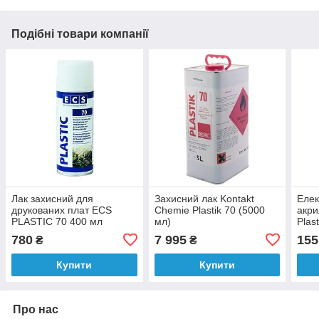
Подібні товари компанії
Лак захисний для
Захисний лак Kontakt
Елек
друкованих плат ECS
Chemie Plastik 70 (5000
акри
PLASTIC 70 400 мл
мл)
Plas
криш
780
7 995
155
₴
₴
Купити
Купити
Про нас