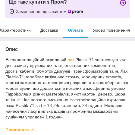
Що таке купити з Пром?
Замовлення під захистом
Характеристики
Доставка
Оплата
Умови повернення
Опис
Електроізоляційний акриловий
лак
Plastik-71 застосовується
для захисту друкованих плат, електронних компонентів,
дротів, кабелів, обмоток двигунів і трансформаторів та ін. Лак
Plastik-71 запобігає витіканню струму, коронарних ефектів,
короткі замикання та електричні розряди, а також оберігає від
корозії вузли, що додаються в поганих атмосферних умовах.
Гідроізоляція різних мазтеріалів, як-от картон, дерево, шкіра
та інше. Час повного висихання електроізоляційна акрилова
лака Plastik-71 за t = 18-24c становить 24 години. Можливе
нанесення лаку в кілька шарів із проміжним міжшаровим
сушінням упродовж 1 години.
Приховати