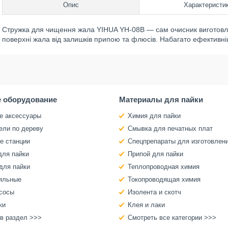
Опис
Характеристи
Стружка для чищення жала YIHUA YH-08B — сам очисник виготовле
поверхні жала від залишків припою та флюсів. Набагато ефективніші
 оборудование
Материалы для пайки
е аксессуары
Химия для пайки
ели по дереву
Смывка для печатных плат
е станции
Спецпрепараты для изготовлен
для пайки
Припой для пайки
для пайки
Теплопроводная химия
яльные
Токопроводящая химия
сосы
Изолента и скотч
ки
Клея и лаки
 в раздел >>>
Смотреть все категории >>>