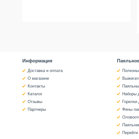
Информация
Паяльное
Доставка и оплата
Полезны
О магазине
Выжигат
Контакты
Паяльны
Каталог
Наборы 
Отзывы
Горелки 
Партнеры
Фены па
Оловоот
Паяльни
Перейти