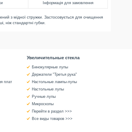
ки
Інформація для замовлення
ний з мідної стружки. Застосовується для очищення
, ніж стандартні губки.
Увеличительные стекла
Бинокулярные лупы
Держатели "Третья рука"
ия плат
Настольные лампы-лупы
Настольные лупы
Ручные лупы
Микроскопы
Перейти в раздел >>>
Все виды товаров >>>