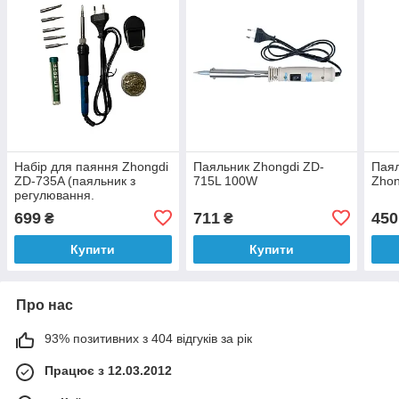
Набір для паяння Zhongdi
Паяльник Zhongdi ZD-
Паял
ZD-735A (паяльник з
715L 100W
Zhon
регулювання.
температури, підставка, 5
699
711
450
₴
₴
наконечників, припій,
стружка)
Купити
Купити
Про нас
93% позитивних з 404 відгуків за рік
Працює з 12.03.2012