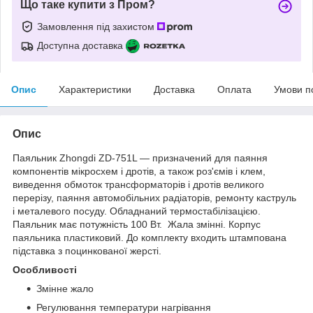
Що таке купити з Пром?
Замовлення під захистом
Доступна доставка
Опис
Характеристики
Доставка
Оплата
Умови п
Опис
Паяльник Zhongdi ZD-751L — призначений для паяння
компонентів мікросхем і дротів, а також роз'ємів і клем,
виведення обмоток трансформаторів і дротів великого
перерізу, паяння автомобільних радіаторів, ремонту каструль
і металевого посуду. Обладнаний термостабілізацією.
Паяльник має потужність 100 Вт. Жала змінні. Корпус
паяльника пластиковий. До комплекту входить штампована
підставка з поцинкованої жерсті.
Особливості
Змінне жало
Регулювання температури нагрівання