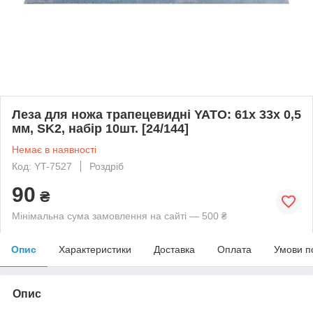
Леза для ножа трапецевидні YATO: 61x 33x 0,5
мм, SK2, набір 10шт. [24/144]
Немає в наявності
Код: YT-7527
Роздріб
90
₴
Мінімальна сума замовлення на сайті — 500 ₴
Опис
Характеристики
Доставка
Оплата
Умови п
Опис