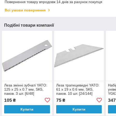
Повернення товару впродовж 14 днів за рахунок покупця
Всі умови повернення
Подібні товари компанії
Леза змінні зубчаті YATO:
Леза трапецевидні YATO:
Набі
125 x 25 x 0.7 мм, SK5,
61 x 19 x 0.6 мм, SK5,
унів
паков. 3 шт. [6/48]
паков. 10 шт. [24/144]
YG6X
1/4"
105
75
347
₴
₴
Купити
Купити