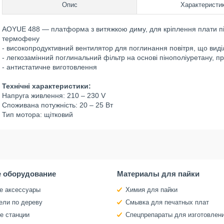
Опис
Характеристи
AOYUE 488 — платформа з витяжкою диму, для кріплення плати під 
термофену
- високопродуктивний вентилятор для поглинання повітря, що виді
- легкозамінний поглинальний фільтр на основі пінополіуретану, п
- антистатичне виготовлення
Технічні характеристики:
Напруга живлення: 210 – 230 V
Споживана потужність: 20 – 25 Вт
Тип мотора: щітковий
 оборудование
Материалы для пайки
е аксессуары
Химия для пайки
ели по дереву
Смывка для печатных плат
е станции
Спецпрепараты для изготовлен