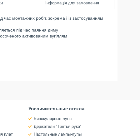
ки
Інформація для замовлення
час монтажних робіт, зокрема і із застосуванням
ляється під час паяння диму
росоченого активованим вугіллям
Увеличительные стекла
Бинокулярные лупы
Держатели "Третья рука"
ия плат
Настольные лампы-лупы