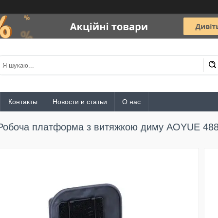
Контакты
Новости и статьи
О нас
Робоча платформа з витяжкою диму AOYUE 48