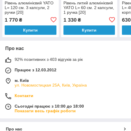
Рівень алюмінієвий YATO
Рівень литий алюмінієвий
Ріве
L= 120 см. 3 капсули, 2
YATO L= 60 см. 2 капсули,
L= 4
ручки [20]
1 ручка [20]
корп
проф
1 770
1 330
630
₴
₴
Купити
Купити
Про нас
92% позитивних з 403 відгуків за рік
Працює з 12.03.2012
м. Київ
ул. Новомостицкая 25А, Київ, Україна
Контакти
Сьогодні працює з 10:00 до 18:00
Показати весь графік роботи
Про нас