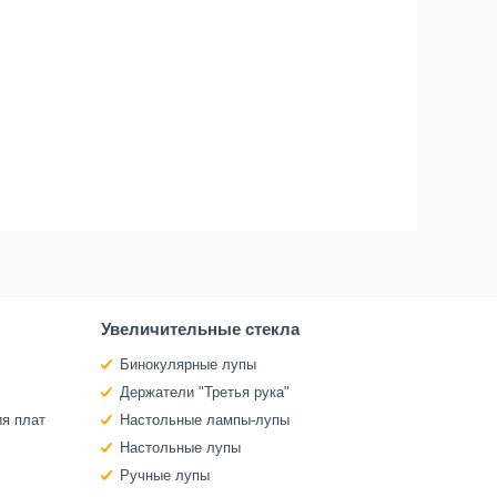
Увеличительные стекла
Бинокулярные лупы
Держатели "Третья рука"
ия плат
Настольные лампы-лупы
Настольные лупы
Ручные лупы