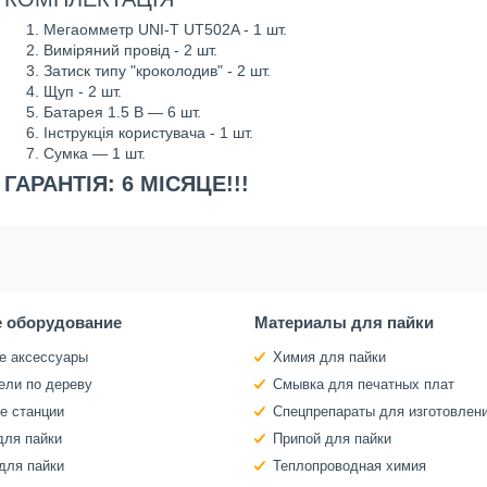
Мегаомметр UNI-T UT502A - 1 шт.
Виміряний провід - 2 шт.
Затиск типу "кроколодив" - 2 шт.
Щуп - 2 шт.
Батарея 1.5 В — 6 шт.
Інструкція користувача - 1 шт.
Сумка — 1 шт.
ГАРАНТІЯ: 6 МІСЯЦЕ!!!
 оборудование
Материалы для пайки
е аксессуары
Химия для пайки
ели по дереву
Смывка для печатных плат
е станции
Спецпрепараты для изготовлен
для пайки
Припой для пайки
для пайки
Теплопроводная химия