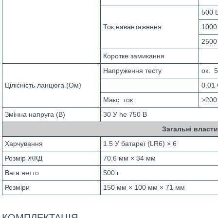
500 
Ток навантаження
1000
2500
Коротке замикання
Напруження тесту
ок. 5
Цілісність ланцюга (Ом)
0.01
Макс. ток
>200
Змінна напруга (В)
30 У he 750 В
Загальні власти
Харчування
1.5 У батареї (LR6) × 6
Розмір ЖКД
70.6 мм × 34 мм
Вага нетто
500 г
Розміри
150 мм × 100 мм × 71 мм
КОМПЛЕКТАЦІЯ