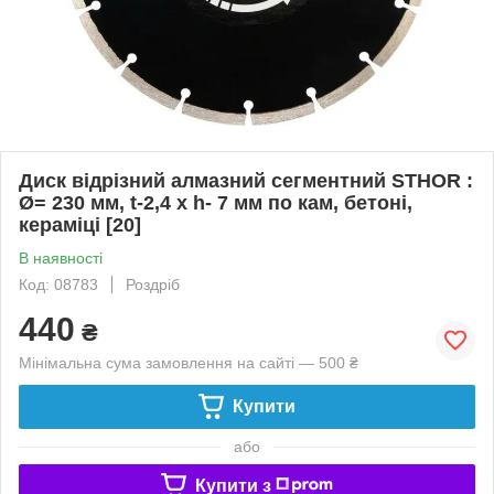
Диск відрізний алмазний сегментний STHOR :
Ø= 230 мм, t-2,4 х h- 7 мм по кам, бетоні,
кераміці [20]
В наявності
Код: 08783
Роздріб
440
₴
Мінімальна сума замовлення на сайті — 500 ₴
Купити
або
Купити з