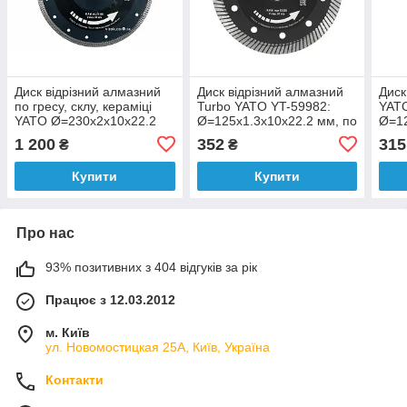
Диск відрізний алмазний
Диск відрізний алмазний
Диск
по гресу, склу, кераміці
Turbo YATO YT-59982:
YATO
YATO Ø=230x2x10x22.2
Ø=125x1.3x10x22.2 мм, по
Ø=12
мм, в мокрому і сухому
грісу, кераміці
грес
1 200
352
315
₴
₴
режимі
Купити
Купити
Про нас
93% позитивних з 404 відгуків за рік
Працює з 12.03.2012
м. Київ
ул. Новомостицкая 25А, Київ, Україна
Контакти