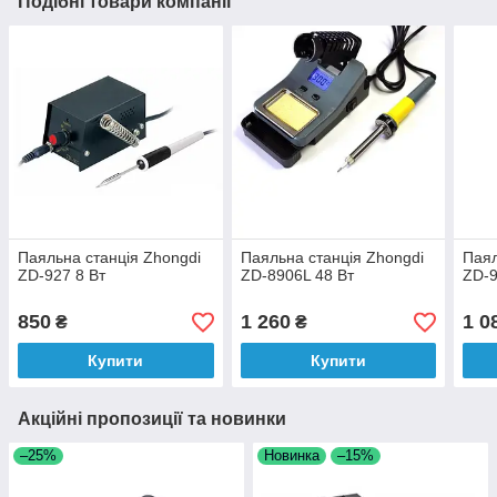
Подібні товари компанії
Паяльна станція Zhongdi
Паяльна станція Zhongdi
Паял
ZD-927 8 Вт
ZD-8906L 48 Вт
ZD-9
850
1 260
1 0
₴
₴
Купити
Купити
Акційні пропозиції та новинки
–25%
Новинка
–15%