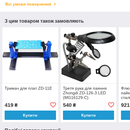
Всі умови повернення
З цим товаром також замовляють
Тримач для плат ZD-11E
Третя рука для паяння
Флюс
Zhongdi ZD-126-3 LED
пайк
(MG16129-С)
стал
419
540
921
₴
₴
Купити
Купити