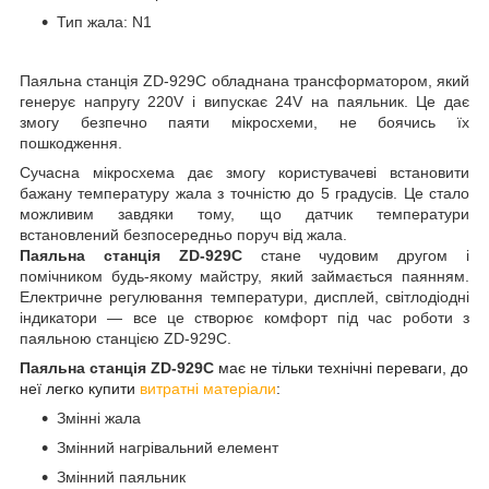
Тип жала: N1
Паяльна станція ZD-929C обладнана трансформатором, який
генерує напругу 220V і випускає 24V на паяльник. Це дає
змогу безпечно паяти мікросхеми, не боячись їх
пошкодження.
Сучасна мікросхема дає змогу користувачеві встановити
бажану температуру жала з точністю до 5 градусів. Це стало
можливим завдяки тому, що датчик температури
встановлений безпосередньо поруч від жала.
Паяльна станція ZD-929C
стане чудовим другом і
помічником будь-якому майстру, який займається паянням.
Електричне регулювання температури, дисплей, світлодіодні
індикатори — все це створює комфорт під час роботи з
паяльною станцією ZD-929C.
Паяльна станція ZD-929C
має не тільки технічні переваги, до
неї легко купити
витратні матеріали
:
Змінні жала
Змінний нагрівальний елемент
Змінний паяльник