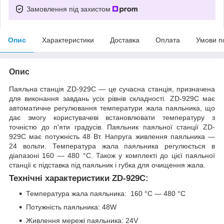
Замовлення під захистом
Опис
Характеристики
Доставка
Оплата
Умови п
Опис
Паяльна станція ZD-929C — це сучасна станція, призначена
для виконання завдань усіх рівнів складності. ZD-929C має
автоматичне регулювання температури жала паяльника, що
дає змогу користувачеві встановлювати температуру з
точністю до п'яти градусів. Паяльник паяльної станції ZD-
929C має потужність 48 Вт. Напруга живлення паяльника —
24 вольти. Температура жала паяльника регулюється в
діапазоні 160 — 480 °C. Також у комплекті до цієї паяльної
станції є підставка під паяльник і губка для очищення жала.
Технічні характеристики ZD-929C:
Температура жала паяльника: 160 °C — 480 °C
Потужність паяльника: 48W
Живлення мережі паяльника: 24V