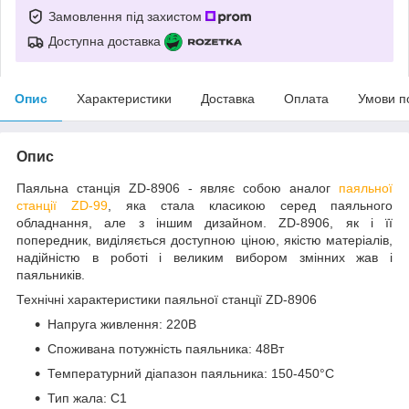
Замовлення під захистом
Доступна доставка
Опис
Характеристики
Доставка
Оплата
Умови п
Опис
Паяльна станція ZD-8906 - являє собою аналог
паяльної
станції ZD-99
, яка стала класикою серед паяльного
обладнання, але з іншим дизайном. ZD-8906, як і її
попередник, виділяється доступною ціною, якістю матеріалів,
надійністю в роботі і великим вибором змінних жав і
паяльників.
Технічні характеристики паяльної станції ZD-8906
Напруга живлення: 220В
Споживана потужність паяльника: 48Вт
Температурний діапазон паяльника: 150-450°C
Тип жала: C1