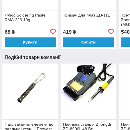
Флюс Soldering Paste
Тримач для плат ZD-11E
Трет
RMA-223 10g
Zhon
(MG
68
419
540
₴
₴
Купити
Купити
Подібні товари компанії
Нагрівальний елемент до
Паяльна станція Zhongdi
Паял
паяльної станції Prowest
ZD-8906L 48 Вт
ZD-