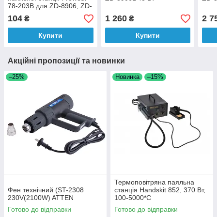
78-203B для ZD-8906, ZD-
99, 48W, 220V
104
1 260
2 7
₴
₴
Купити
Купити
Акційні пропозиції та новинки
–25%
Новинка
–15%
Термоповітряна паяльна
Фен технічний (ST-2308
станція Handskit 852, 370 Вт,
230V(2100W) ATTEN
100-5000*C
Готово до відправки
Готово до відправки