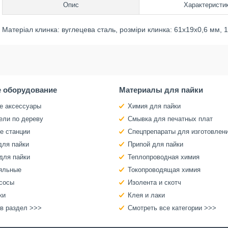
Опис
Характеристи
Матеріал клинка: вуглецева сталь, розміри клинка: 61x19x0,6 мм, 1
 оборудование
Материалы для пайки
е аксессуары
Химия для пайки
ели по дереву
Смывка для печатных плат
е станции
Спецпрепараты для изготовлен
для пайки
Припой для пайки
для пайки
Теплопроводная химия
яльные
Токопроводящая химия
сосы
Изолента и скотч
ки
Клея и лаки
 в раздел >>>
Смотреть все категории >>>