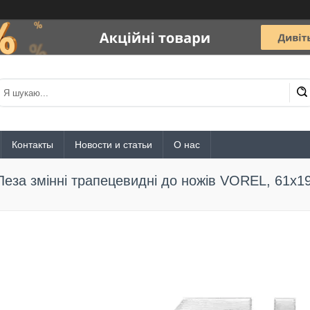
Контакты
Новости и статьи
О нас
Леза змінні трапецевидні до ножів VOREL, 61x19