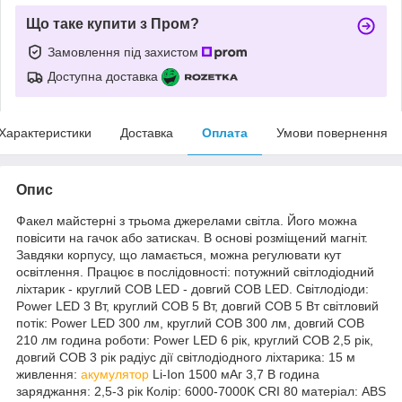
Що таке купити з Пром?
Замовлення під захистом
Доступна доставка
Характеристики
Доставка
Оплата
Умови повернення
Опис
Факел майстерні з трьома джерелами світла. Його можна
повісити на гачок або затискач. В основі розміщений магніт.
Завдяки корпусу, що ламається, можна регулювати кут
освітлення. Працює в послідовності: потужний світлодіодний
ліхтарик - круглий COB LED - довгий COB LED. Світлодіоди:
Power LED 3 Вт, круглий COB 5 Вт, довгий COB 5 Вт світловий
потік: Power LED 300 лм, круглий COB 300 лм, довгий COB
210 лм година роботи: Power LED 6 рік, круглий COB 2,5 рік,
довгий COB 3 рік радіус дії світлодіодного ліхтарика: 15 м
живлення:
акумулятор
Li-Ion 1500 мАг 3,7 В година
заряджання: 2,5-3 рік Колір: 6000-7000K CRI 80 матеріал: ABS