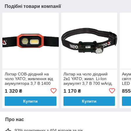
Подібні товари компанії
Ліхтар COB-діодний на
Ліхтар на чоло діодний
Аку
чоло YATO; живлення від
2в1 YATO; живл. Li-Ion
світ
акумулятора 3,7 В 1400
акумулят 3,7 В 700 мАгід,
LED
мАгод, 480 Lm, з датчиком
350/120 Lm, USB-заряд
Lm, 
1 320
1 170
855
₴
₴
руху
[10]
Купити
Купити
Про нас
93% позитивних з 404 відгуків за рік