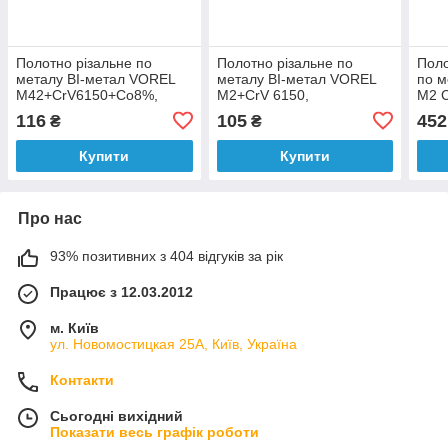
Полотно різальне по
Полотно різальне по
Поло
металу BI-метал VOREL
металу BI-метал VOREL
по м
M42+CrV6150+Co8%,
M2+CrV 6150,
М2 C
300х12,6х0,65 мм, 24
300х12,6х0,65 мм, 24
300х
116
105
452
₴
₴
зуби/1", паков. 2шт
зуби/1", паков. 2шт [10]
зуби
Купити
Купити
Про нас
93% позитивних з 404 відгуків за рік
Працює з 12.03.2012
м. Київ
ул. Новомостицкая 25А, Київ, Україна
Контакти
Сьогодні вихідний
Показати весь графік роботи