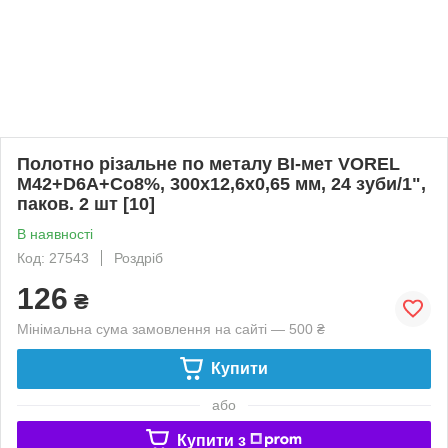
Полотно різальне по металу BI-мет VOREL
M42+D6A+Co8%, 300х12,6х0,65 мм, 24 зуби/1",
паков. 2 шт [10]
В наявності
Код: 27543
Роздріб
126
₴
Мінімальна сума замовлення на сайті — 500 ₴
Купити
або
Купити з