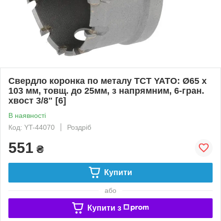
Свердло коронка по металу TCT YATO: Ø65 x
103 мм, товщ. до 25мм, з напрямним, 6-гран.
хвост 3/8" [6]
В наявності
Код: YT-44070
Роздріб
551
₴
Купити
або
Купити з