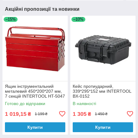
Акційні пропозиції та новинки
–15%
–10%
Ящик інструментальний
Кейс протиударний,
металевий 450*200*207 мм,
339*295*152 мм INTERTOOL
7 секцій INTERTOOL HT-5047
BX-0152
Готово до відправки
В наявності
1 019,15
1 305
₴
₴
1 199 ₴
1 450 ₴
Купити
Купити