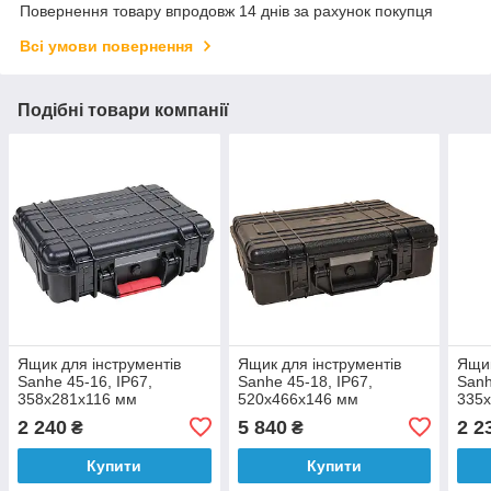
Повернення товару впродовж 14 днів за рахунок покупця
Всі умови повернення
Подібні товари компанії
Ящик для інструментів
Ящик для інструментів
Ящик
Sanhe 45-16, IP67,
Sanhe 45-18, IP67,
Sanh
358x281x116 мм
520x466x146 мм
335
2 240
5 840
2 2
₴
₴
Купити
Купити