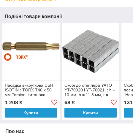
Подібні товари компанії
Насадка викруткова USH
Скобі до степлера YATO
Скоб
ISOTIN : TORX T40 x 50
YT-70020 i YT-70021, : h =
пос
мм Torsion. титанова
10 мм, b = 11.3 мм, t =
"Hea
подовжена, Уп. 10 шт.
1.2х 0,52 мм, пак. 1000 шт.
10 м
1 208
68
131
₴
₴
Купити
Купити
Про нас