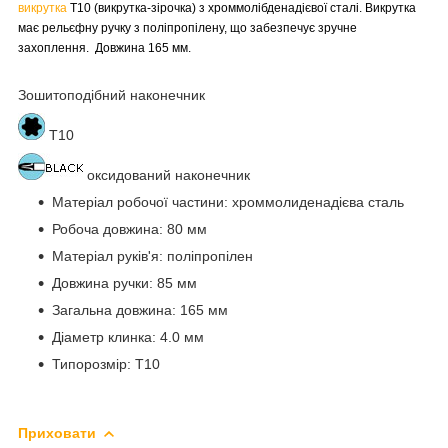
викрутка
T10 (викрутка-зірочка) з хроммолібденадієвої сталі. Викрутка
має рельєфну ручку з поліпропілену, що забезпечує зручне
захоплення. Довжина 165 мм.
Зошитоподібний наконечник
T10
оксидований наконечник
Матеріал робочої частини: хроммолиденадієва сталь
Робоча довжина: 80 мм
Матеріал руків'я: поліпропілен
Довжина ручки: 85 мм
Загальна довжина: 165 мм
Діаметр клинка: 4.0 мм
Типорозмір: T10
Приховати