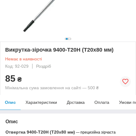
Викрутка-зірочка 9400-T20H (T20x80 мм)
Немає в наявності
Код: 92-029
Роздріб
85
₴
Мінімальна сума замовлення на сайті — 500 ₴
Опис
Характеристики
Доставка
Оплата
Умови п
Опис
Отвертка 9400-T20H
(T20x80 мм)
— прецизійна зірчаста