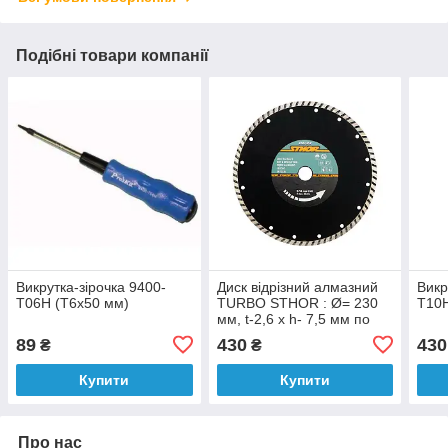
Подібні товари компанії
Викрутка-зірочка 9400-
Диск відрізний алмазний
Викр
T06H (T6x50 мм)
TURBO STHOR : Ø= 230
T10
мм, t-2,6 х h- 7,5 мм по
кам, бетоні, кераміці [20]
89
430
430
₴
₴
Купити
Купити
Про нас