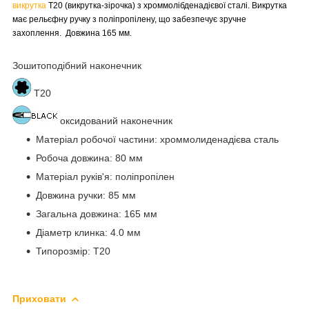
викрутка
T20 (викрутка-зірочка) з хроммолібденадієвої сталі. Викрутка
має рельєфну ручку з поліпропілену, що забезпечує зручне
захоплення. Довжина 165 мм.
Зошитоподібний наконечник
T20
оксидований наконечник
Матеріал робочої частини: хроммолиденадієва сталь
Робоча довжина: 80 мм
Матеріал руків'я: поліпропілен
Довжина ручки: 85 мм
Загальна довжина: 165 мм
Діаметр клинка: 4.0 мм
Типорозмір: T20
Приховати