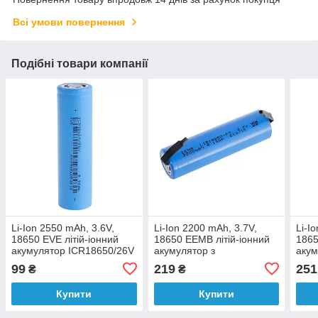
Всі умови повернення
Подібні товари компанії
Li-Ion 2550 mAh, 3.6V,
Li-Ion 2200 mAh, 3.7V,
Li-I
18650 EVE літій-іонний
18650 EEMB літій-іонний
1865
акумулятор ICR18650/26V
акумулятор з
акум
Grade A
виведеннями LIR18650
вив
99
219
251
₴
₴
with contact
2600
Купити
Купити