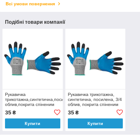
Всі умови повернення
Подібні товари компанії
Рукавичка
Рукавичка трикотажна,
трикотажна,синтетична,посилена,3/4
синтетична, посилена, 3/4
облив,покрита спіненим
облив, покрита спіненим
латексом синього
латексом синього кольору,
35
35
₴
₴
кольору,покриття пальців
покриття
Купити
Купити