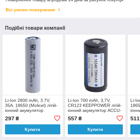
Всі умови повернення
Подібні товари компанії
Li-Ion 2800 mAh, 3.7V,
Li-Ion 700 mAh, 3,7V,
Li-I
35A, 18650 (Molicel) літій-
CR123 KEEPPOWER літій-
1865
іонний акумулятор
іонний акумулятор ACCU-
іонн
INR18650 P28A Grade A
ICR16340
NCR
297
557
511
₴
₴
Купити
Купити