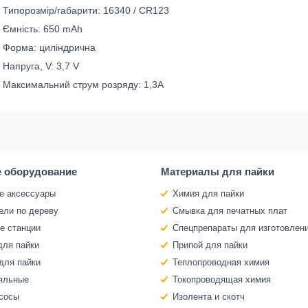
Типорозмір/габарити: 16340 / CR123
Ємність: 650 mAh
Форма: циліндрична
Напруга, V: 3,7 V
Максимальний струм розряду: 1,3A
 оборудование
Материалы для пайки
е аксессуары
Химия для пайки
ели по дереву
Смывка для печатных плат
е станции
Спецпрепараты для изготовлен
для пайки
Припой для пайки
для пайки
Теплопроводная химия
яльные
Токопроводящая химия
сосы
Изолента и скотч