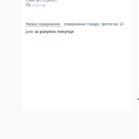
+380 (97) 214-87-
75
Київстар
повернення товару протягом 14
днів
за рахунок покупця