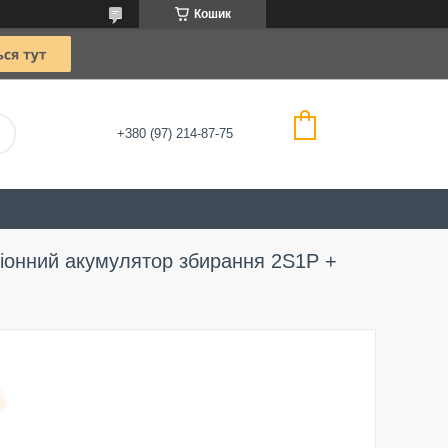
Кошик
+380 (97) 214-87-75
й-іонний акумулятор збирання 2S1P +