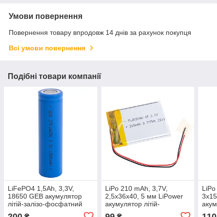
Умови повернення
Повернення товару впродовж 14 днів за рахунок покупця
Всі умови повернення
Подібні товари компанії
LiFePO4 1,5Ah, 3,3V,
LiPo 210 mAh, 3,7V,
LiPo
18650 GEB акумулятор
2,5x36x40, 5 мм LiPower
3x15
літій-залізо-фосфатний
акумулятор літій-
акум
полімерний PL203040
полі
200
99
110
₴
₴