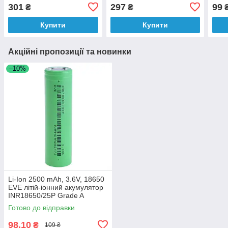
Grade A
INR18650 P28A Grade A
Grad
301
297
99
₴
₴
Купити
Купити
Акційні пропозиції та новинки
–10%
Li-Ion 2500 mAh, 3.6V, 18650
EVE літій-іонний акумулятор
INR18650/25P Grade A
Готово до відправки
98,10
₴
109 ₴