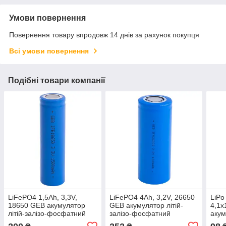
Умови повернення
Повернення товару впродовж 14 днів за рахунок покупця
Всі умови повернення
Подібні товари компанії
LiFePO4 1,5Ah, 3,3V,
LiFePO4 4Ah, 3,2V, 26650
LiPo
18650 GEB акумулятор
GEB акумулятор літій-
4,1x
літій-залізо-фосфатний
залізо-фосфатний
акум
IRF26650
полі