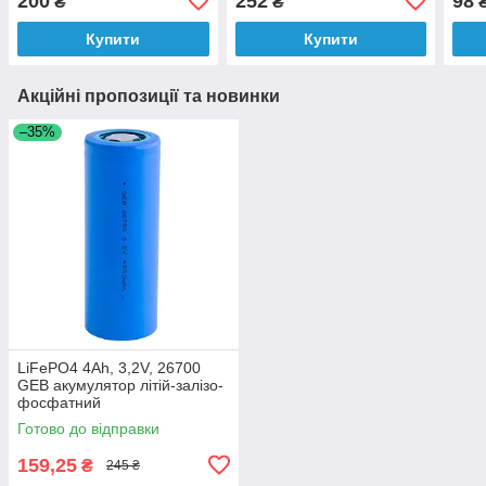
200
252
98
₴
₴
про
30mA
Купити
Купити
cab
Акційні пропозиції та новинки
–35%
LiFePO4 4Ah, 3,2V, 26700
GEB акумулятор літій-залізо-
фосфатний
Готово до відправки
159,25
₴
245 ₴