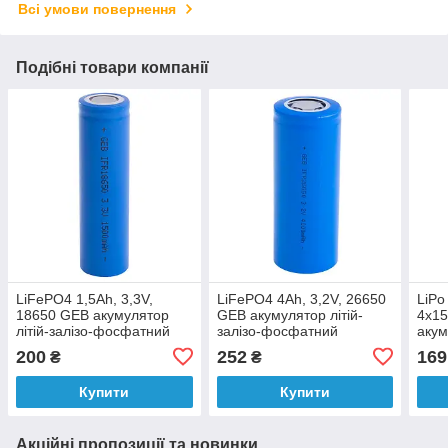
Всі умови повернення
Подібні товари компанії
LiFePO4 1,5Ah, 3,3V,
LiFePO4 4Ah, 3,2V, 26650
LiPo
18650 GEB акумулятор
GEB акумулятор літій-
4x1
літій-залізо-фосфатний
залізо-фосфатний
акум
IRF26650
пол
200
252
169
₴
₴
Купити
Купити
Акційні пропозиції та новинки