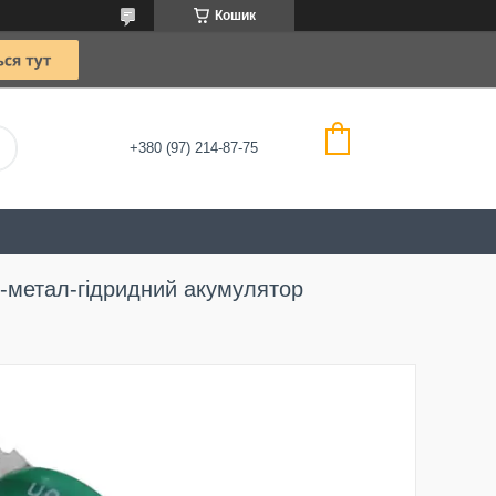
Кошик
+380 (97) 214-87-75
ль-метал-гідридний акумулятор