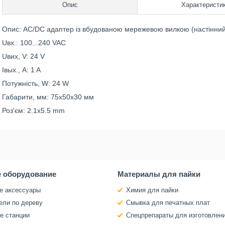
Опис
Характеристи
Опис: AC/DC адаптер із вбудованою мережевою вилкою (настінний)
Uвх.: 100...240 VAC
Uвих, V: 24 V
Iвых., A: 1 A
Потужність, W: 24 W
Габарити, мм: 75x50x30 мм
Роз'єм: 2.1x5.5 mm
 оборудование
Материалы для пайки
е аксессуары
Химия для пайки
ели по дереву
Смывка для печатных плат
е станции
Спецпрепараты для изготовлен