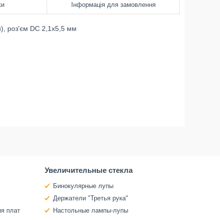
ки
Інформація для замовлення
, роз'єм DC 2,1х5,5 мм
Увеличительные стекла
Бинокулярные лупы
Держатели "Третья рука"
ия плат
Настольные лампы-лупы