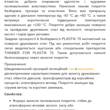
в'язкістю, доброю покривною здатністю і чудовими
ізолювальними властивостями. Нанесене лакове покриття
безбарвне, прозоре та еластичне. Воно має прекрасну
адгезію в діапазоні температур від -40 °C до +60 °C, а також
витримує короткочасне підвищення температури
максимально до +100 °C. Покриття добре захищає поверхні
та провідники друкованих плат від вологості, неорганічних
кислот і парів їдких речовин.
Завдяки прозорості й безбарвності PLASTIK 70 непомітний на
поверхні друкованих плат. Під час ремонтних робіт покриття
легко видаляється ацетоном або спеціальним препаратом
THINNER FOR PLASTIK 70. Також допускається паяння
безпосередньо через захисне покриття.
Призначення:
Швидковисихний прозорий ізоляційний
лак
із
високими
діелектричними характеристиками для захисту друкованих
плат, обмоток двигунів, трансформаторів від корозійних
процесів і атмосферного впливу. Покриття захищає від
струмів витоку та коротких замикань.
Свойства:
Формує захисне ізолювальне покриття, стійке до
атмосферних впливів: вологи, пилу або
випаровуванням, що створюють корозію.