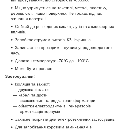
Міцно утримується на текстилі, металі, пластику,
дереві, склі, інших поверхнях. Не тріскає під час
згинання поверхні.
Стійкий до розведених кислот, лугів та атмосферних
впливів.
Запобігає струмам витоків, КЗ, іскринню.
Залишається прозорим і гнучким упродовж довгого
часу.
Діапазон температур: -70°С до +100°С.
Може бути пропаян.
Застосування:
Ізоляція та захист:
— друковані плати
― кабелі та дроти
― високовольтні та рядка трансформатори
― обмотки електродвигунів і генераторів
— герметизація корпусів
Захисне покриття для електротехнічних застосувань.
Для запобігання коротким замиканням в