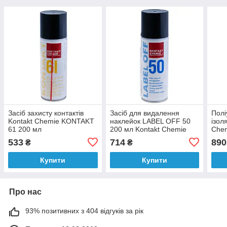
Засіб захисту контактів
Засіб для видалення
Полі
Kontakt Chemie KONTAKT
наклейок LABEL OFF 50
ізол
61 200 мл
200 мл Kontakt Chemie
Che
мл
533
714
890
₴
₴
Купити
Купити
Про нас
93% позитивних з 404 відгуків за рік