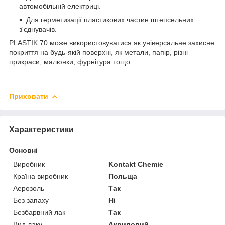
автомобільній електриці.
Для герметизації пластикових частин штепсельних
з'єднувачів.
PLASTIK 70 може використовуватися як універсальне захисне
покриття на будь-якій поверхні, як метали, папір, різні
прикраси, малюнки, фурнітура тощо.
Приховати
Характеристики
Основні
Виробник
Kontakt Chemie
Країна виробник
Польща
Аерозоль
Так
Без запаху
Ні
Безбарвний лак
Так
Вид лаку
Акриловий