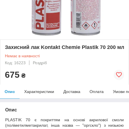
Захисний лак Kontakt Chemie Plastik 70 200 мл
Немає в наявності
Код: 16223
Роздріб
675
₴
Опис
Характеристики
Доставка
Оплата
Умови п
Опис
PLASTIK 70 є покриттям на основі акрилової смоли
(поліметилметакрилат, інша назва — "оргскло") з низькою